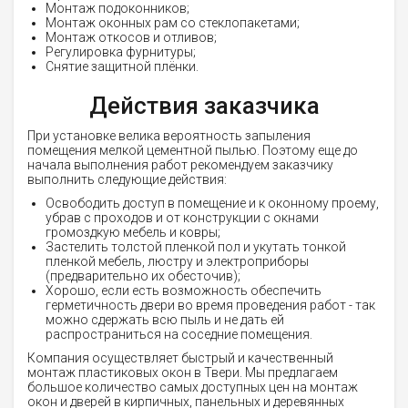
Монтаж подоконников;
Монтаж оконных рам со стеклопакетами;
Монтаж откосов и отливов;
Регулировка фурнитуры;
Снятие защитной плёнки.
Действия заказчика
При установке велика вероятность запыления
помещения мелкой цементной пылью. Поэтому еще до
начала выполнения работ рекомендуем заказчику
выполнить следующие действия:
Освободить доступ в помещение и к оконному проему,
убрав с проходов и от конструкции с окнами
громоздкую мебель и ковры;
Застелить толстой пленкой пол и укутать тонкой
пленкой мебель, люстру и электроприборы
(предварительно их обесточив);
Хорошо, если есть возможность обеспечить
герметичность двери во время проведения работ - так
можно сдержать всю пыль и не дать ей
распространиться на соседние помещения.
Компания осуществляет быстрый и качественный
монтаж пластиковых окон в Твери. Мы предлагаем
большое количество самых доступных цен на монтаж
окон и дверей в кирпичных, панельных и деревянных