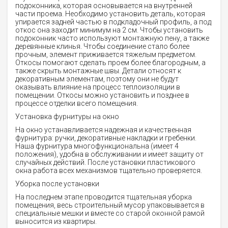
подоконника, которая основывается на внутренней
части проема. Необходимо установить деталь, которая
упирается задней частью в подкладочный профиль, а под
откос она заходит минимум на 2 см. Чтобы установить
подоконник часто используют монтажную пену, а также
деревянные клинья. Чтобы соединение стало более
прочным, элемент приживается тяжелым предметом.
Откосы помогают сделать проем более благородным, а
также скрыть монтажные швы. Детали относят к
декоративным элементам, поэтому они не будут
оказывать влияние на процесс теплоизоляции в
помещении. Откосы можно установить и позднее в
процессе отделки всего помещения.
Установка фурнитуры на окно
На окно устанавливается надежная и качественная
фурнитура: ручки, декоративные накладки и гребенки.
Наша фурнитура многофункциональна (имеет 4
положения), удобна в обслуживании и имеет защиту от
случайных действий. После установки пластикового
окна работа всех механизмов тщательно проверяется.
Уборка после установки
На последнем этапе проводится тщательная уборка
помещения, весь строительный мусор упаковывается в
специальные мешки и вместе со старой оконной рамой
выносится из квартиры.