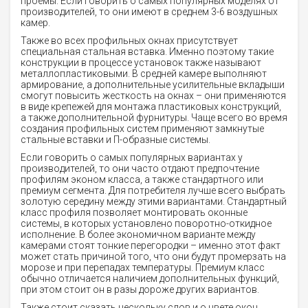
проемы. Если говорить о самых популярных моделях от
производителей, то они имеют в среднем 3-6 воздушных
камер.
Также во всех профильных окнах присутствует
специальная стальная вставка. Именно поэтому такие
конструкции в процессе установок также называют
металлопластиковыми. В средней камере выполняют
армирование, а дополнительные усилительные вкладыши
смогут повысить жесткость на окнах – они применяются
в виде крепежей для монтажа пластиковых конструкций,
а также дополнительной фурнитуры. Чаще всего во время
создания профильных систем применяют замкнутые
стальные вставки и П-образные системы.
Если говорить о самых популярных вариантах у
производителей, то они часто отдают предпочтение
профилям эконом класса, а также стандартного или
премиум сегмента. Для потребителя лучше всего выбрать
золотую середину между этими вариантами. Стандартный
класс профиля позволяет монтировать оконные
системы, в которых установлено поворотно-откидное
исполнение. В более экономичном варианте между
камерами стоят тонкие перегородки – именно этот факт
может стать причиной того, что они будут промерзать на
морозе и при перепадах температуры. Премиум класс
обычно отличается наличием дополнительных функций,
при этом стоит он в разы дороже других вариантов.
Также стоит сказать нескольку слов и о цвете окон,