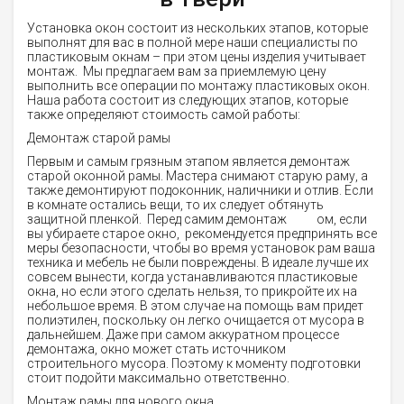
Установка окон состоит из нескольких этапов, которые
выполнят для вас в полной мере наши специалисты по
пластиковым окнам – при этом цены изделия учитывает
монтаж. Мы предлагаем вам за приемлемую цену
выполнить все операции по монтажу пластиковых окон.
Наша работа состоит из следующих этапов, которые
также определяют стоимость самой работы:
Демонтаж старой рамы
Первым и самым грязным этапом является демонтаж
старой оконной рамы. Мастера снимают старую раму, а
также демонтируют подоконник, наличники и отлив. Если
в комнате остались вещи, то их следует обтянуть
защитной пленкой. Перед самим демонтаж ом, если
вы убираете старое окно, рекомендуется предпринять все
меры безопасности, чтобы во время установок рам ваша
техника и мебель не были повреждены. В идеале лучше их
совсем вынести, когда устанавливаются пластиковые
окна, но если этого сделать нельзя, то прикройте их на
небольшое время. В этом случае на помощь вам придет
полиэтилен, поскольку он легко очищается от мусора в
дальнейшем. Даже при самом аккуратном процессе
демонтажа, окно может стать источником
строительного мусора. Поэтому к моменту подготовки
стоит подойти максимально ответственно.
Монтаж рамы для нового окна