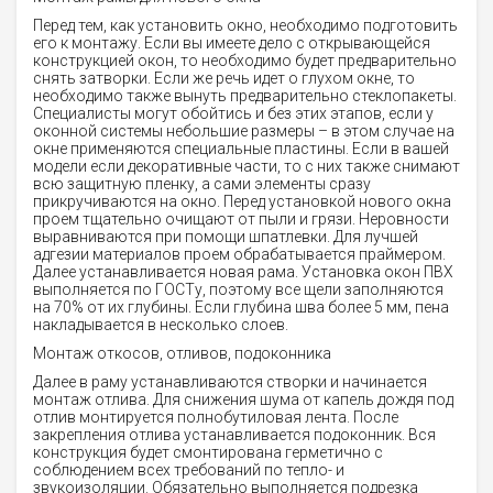
Перед тем, как установить окно, необходимо подготовить
его к монтажу. Если вы имеете дело с открывающейся
конструкцией окон, то необходимо будет предварительно
снять затворки. Если же речь идет о глухом окне, то
необходимо также вынуть предварительно стеклопакеты.
Специалисты могут обойтись и без этих этапов, если у
оконной системы небольшие размеры – в этом случае на
окне применяются специальные пластины. Если в вашей
модели если декоративные части, то с них также снимают
всю защитную пленку, а сами элементы сразу
прикручиваются на окно. Перед установкой нового окна
проем тщательно очищают от пыли и грязи. Неровности
выравниваются при помощи шпатлевки. Для лучшей
адгезии материалов проем обрабатывается праймером.
Далее устанавливается новая рама. Установка окон ПВХ
выполняется по ГОСТу, поэтому все щели заполняются
на 70% от их глубины. Если глубина шва более 5 мм, пена
накладывается в несколько слоев.
Монтаж откосов, отливов, подоконника
Далее в раму устанавливаются створки и начинается
монтаж отлива. Для снижения шума от капель дождя под
отлив монтируется полнобутиловая лента. После
закрепления отлива устанавливается подоконник. Вся
конструкция будет смонтирована герметично с
соблюдением всех требований по тепло- и
звукоизоляции. Обязательно выполняется подрезка