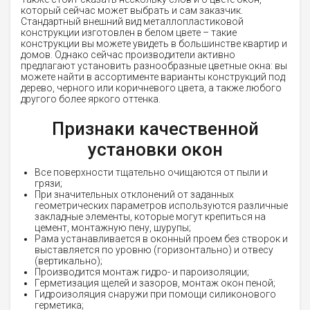
который сейчас может выбрать и сам заказчик.
Стандартный внешний вид металлопластиковой
конструкции изготовлен в белом цвете – такие
конструкции вы можете увидеть в большинстве квартир и
домов. Однако сейчас производители активно
предлагают установить разнообразные цветные окна: вы
можете найти в ассортименте варианты конструкций под
дерево, черного или коричневого цвета, а также любого
другого более яркого оттенка.
Признаки качественной
установки окон
Все поверхности тщательно очищаются от пыли и
грязи;
При значительных отклонений от заданных
геометрических параметров используются различные
закладные элементы, которые могут крепиться на
цемент, монтажную пену, шурупы;
Рама устанавливается в оконный проем без створок и
выставляется по уровню (горизонтально) и отвесу
(вертикально);
Производится монтаж гидро- и пароизоляции;
Герметизация щелей и зазоров, монтаж окон пеной;
Гидроизоляция снаружи при помощи силиконового
герметика;