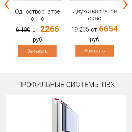
‹
›
Двухстворчатое
Одностворчатое
3
2
окно
окно
6654
2266
19 265
от
6 100
от
руб
руб
Заказать
Заказать
ПРОФИЛЬНЫЕ СИСТЕМЫ ПВХ