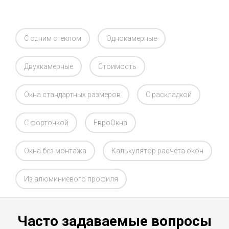
С одним стеклом
Однокамерные
Двухкамерные
Стоимость
Окна стандартных размеров
C раскладкой
C форточкой
ЕвроОкна
Окна без монтажа
Калькулятор расчёта окон
Из алюминиевого профиля
Часто задаваемые вопросы