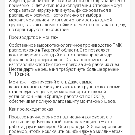
Siegenia, рассчитанная на 50 000 циклов открывания. Это
примерно 15 лет активной эксплуатации. Створки могут
открываться наружу или внутрь, фиксироваться в
распашном режиме. Часто именно от выбора
механизмов зависит итоговая стоимость входной
группы, так как взломостойкие элементы повышают цену,
но гарантируют спокойствие.
Производство и монтаж
Собственное высокотехнологичное производство ТМК
расположено в Тверской области. Это позволяет
контролировать каждый этап: от резки профиля до
финальной проверки швов. Стандартные модели
изготавливаются быстро — всего за 3–5 рабочих дней.
Нестандартные решения требуют чуть больше времени —
7–10 дней.
Монтаж — критический этап. Даже самые
качественные двери купить входная группа с которыми
станет единым целым, можно испортить плохой
установкой. Наши бригады работают по ГОСТу,
обеспечивая полную влагозащиту монтажных швов.
Как происходит заказ
Процесс начинается не с подписания договора, а с
точных цифр. Бесплатный выезд замерщиков — это
работа двух инженеров. Они проводят 3D-сканирование
проемов, чтобы исключить ошибки даже в миллиметрах.