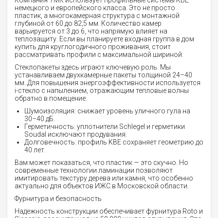
Компания ТМК использует профильные системы KBE
немецкого и европейского класса. Это не просто
пластик, а многокамерная структура с монтажной
глубиной от 60 до 82,5 мм. Количество камер
варьируется от 3 до 6, что напрямую влияет на
теплозащиту. Если вы планируете входная группа в дом
купить для круглогодичного проживания, стоит
рассматривать профили с максимальной шириной.
Стеклопакеты здесь играют ключевую роль. Мы
устанавливаем двухкамерные пакеты толщиной 24–40
мм. Для повышения энергоэффективности используется
i-стекло с напылением, отражающим тепловые волны
обратно в помещение.
Шумоизоляция: снижает уровень уличного гула на
30–40 дБ.
Герметичность: уплотнители Schlegel и герметики
Soudal исключают продувания.
Долговечность: профиль KBE сохраняет геометрию до
40 лет.
Вам может показаться, что пластик — это скучно. Но
современные технологии ламинации позволяют
имитировать текстуру дерева или камня, что особенно
актуально для объектов ИЖС в Московской области.
Фурнитура и безопасность
Надежность конструкции обеспечивает фурнитура Roto и