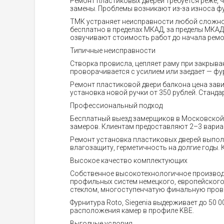
Ремонт пластиковых дверей требуется реже, 
замены. Проблемы возникают из-за износа фу
ТМК устраняет неисправности любой сложнос
бесплатно в пределах МКАД, за пределы МКА
озвучивают стоимость работ до начала ремо
Типичные неисправности
Створка провисла, цепляет раму при закрыван
проворачивается с усилием или заедает — фур
Ремонт пластиковой двери балкона цена завис
установка новой ручки от 350 рублей. Станд
Профессиональный подход
Бесплатный выезд замерщиков в Московской
замеров. Клиентам предоставляют 2–3 вариа
Ремонт установка пластиковых дверей выполн
влагозащиту, герметичность на долгие годы.
Высокое качество комплектующих
Собственное высокотехнологичное производс
профильных систем немецкого, европейского
стеклом, многоступенчатую финальную прове
Фурнитура Roto, Siegenia выдерживает до 50
расположения камер в профиле KBE.
Выгодные условия