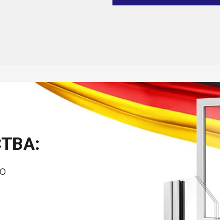
ТВА:
о