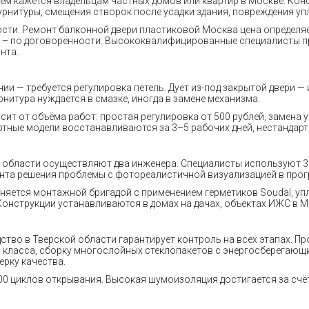
чем кажется владельцам частных домов или квартир в Москве. Кон
рнитуры, смещения створок после усадки здания, повреждения уп
ти. Ремонт балконной двери пластиковой Москва цена определяе
Д – по договорённости. Высококвалифицированные специалисты пр
нта.
ии — требуется регулировка петель. Дует из-под закрытой двери —
нитура нуждается в смазке, иногда в замене механизма.
ит от объёма работ: простая регулировка от 500 рублей, замена у
артные модели восстанавливаются за 3–5 рабочих дней, нестандарт
 области осуществляют два инженера. Специалисты используют 3
нта решения проблемы с фотореалистичной визуализацией в прогр
яется монтажной бригадой с применением герметиков Soudal, упл
 Конструкции устанавливаются в домах на дачах, объектах ИЖС в М
тво в Тверской области гарантирует контроль на всех этапах. П
 класса, сборку многослойных стеклопакетов с энергосберегаю
рку качества.
 000 циклов открывания. Высокая шумоизоляция достигается за сч