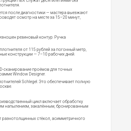
струкции ПВХ служат десятилетиями без
лотнителя.
тся после диагностики — мастера выезжают
оводят осмотр на месте за 15–20 минут,
 изношен резиновый контур. Ручка
плотнителя от 115 рублей за погонный метр,
ные конструкции — 7–10 рабочих дней.
D-сканирование проёмов для точных
амме Window Designer.
отнителей Schlegel. Это обеспечивает полную
оскве.
роизводственный цикл включает обработку
щим напылением, закалённым, бронированным
ёт разнотолщинных стёкол, асимметричного