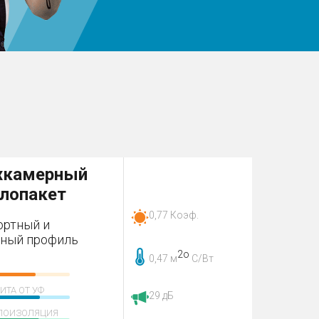
хкамерный
клопакет
0,77 Коэф.
ртный и
ный профиль
2о
0,47 м
С/Вт
ИТА ОТ УФ
29 дБ
ЛОИЗОЛЯЦИЯ