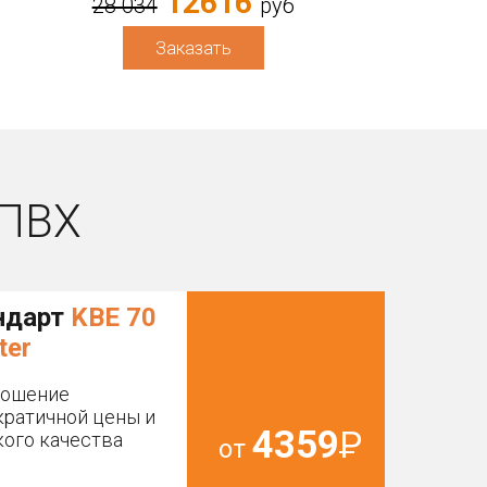
12616
28 034
руб
Заказать
ПВХ
ндарт
KBE 70
ter
ношение
ратичной цены и
4359
Р
ого качества
от