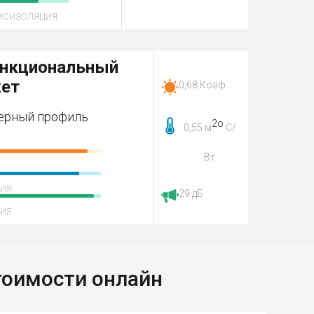
ОИЗОЛЯЦИЯ
нкциональный
кет
0,68 Коэф.
ерный профиль
2о
0,55 м
С/
Вт
ЦИЯ
29 дБ
ИЯ
тоимости онлайн