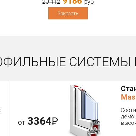
9186
20 412
руб
Заказать
ОФИЛЬНЫЕ СИСТЕМЫ 
Ста
Mas
х
Соот
демок
3364
Р
от
высок