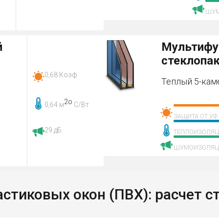
ШУМ
й
Мультифу
стеклопа
0,68 Коэф.
Теплый 5-кам
2о
0,64 м
С/Вт
ЗАЩИТА ОТ УФ
29 дБ
ТЕПЛОИЗОЛЯ
ШУМОИЗОЛЯЦ
астиковых окон (ПВХ): расчет с