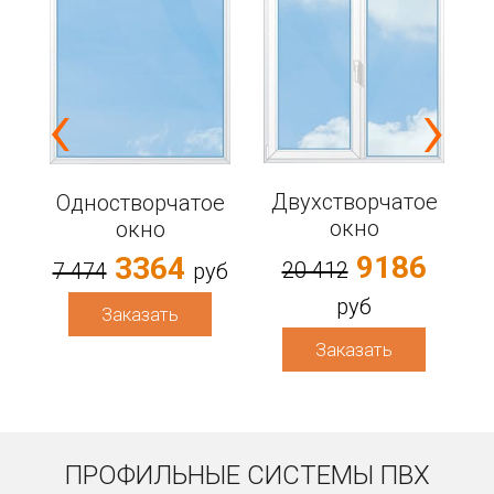
‹
›
е
Двухстворчатое
Одностворчатое
6
окно
окно
9186
3364
20 412
7 474
руб
руб
Заказать
Заказать
ПРОФИЛЬНЫЕ СИСТЕМЫ ПВХ